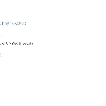
てお使いください）
)
になるための６つの鍵）
)