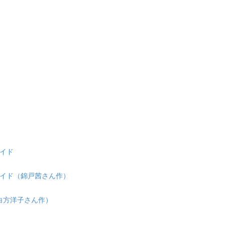
イド
イド（錦戸茜さん作）
ライド（白方洋子さん作）