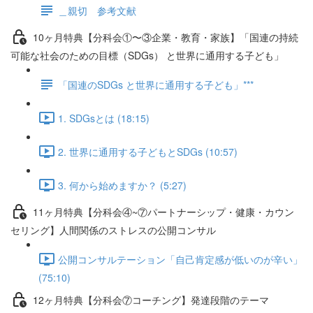
＿親切 参考文献
10ヶ月特典【分科会①〜③企業・教育・家族】「国連の持続
可能な社会のための目標（SDGs） と世界に通用する子ども」
「国連のSDGs と世界に通用する子ども」***
1. SDGsとは (18:15)
2. 世界に通用する子どもとSDGs (10:57)
3. 何から始めますか？ (5:27)
11ヶ月特典【分科会④~⑦パートナーシップ・健康・カウン
セリング】人間関係のストレスの公開コンサル
公開コンサルテーション「自己肯定感が低いのが辛い」
(75:10)
12ヶ月特典【分科会⑦コーチング】発達段階のテーマ