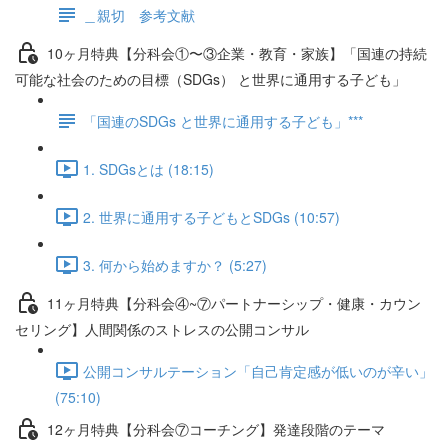
＿親切 参考文献
10ヶ月特典【分科会①〜③企業・教育・家族】「国連の持続
可能な社会のための目標（SDGs） と世界に通用する子ども」
「国連のSDGs と世界に通用する子ども」***
1. SDGsとは (18:15)
2. 世界に通用する子どもとSDGs (10:57)
3. 何から始めますか？ (5:27)
11ヶ月特典【分科会④~⑦パートナーシップ・健康・カウン
セリング】人間関係のストレスの公開コンサル
公開コンサルテーション「自己肯定感が低いのが辛い」
(75:10)
12ヶ月特典【分科会⑦コーチング】発達段階のテーマ