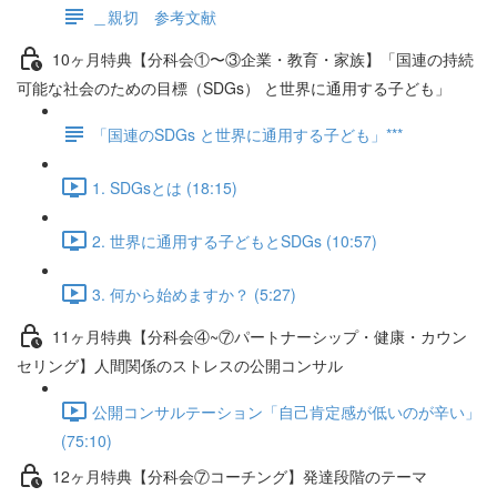
＿親切 参考文献
10ヶ月特典【分科会①〜③企業・教育・家族】「国連の持続
可能な社会のための目標（SDGs） と世界に通用する子ども」
「国連のSDGs と世界に通用する子ども」***
1. SDGsとは (18:15)
2. 世界に通用する子どもとSDGs (10:57)
3. 何から始めますか？ (5:27)
11ヶ月特典【分科会④~⑦パートナーシップ・健康・カウン
セリング】人間関係のストレスの公開コンサル
公開コンサルテーション「自己肯定感が低いのが辛い」
(75:10)
12ヶ月特典【分科会⑦コーチング】発達段階のテーマ