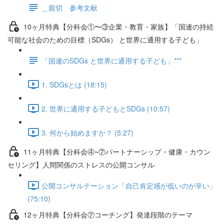
＿親切 参考文献
10ヶ月特典【分科会①〜③企業・教育・家族】「国連の持続
可能な社会のための目標（SDGs） と世界に通用する子ども」
「国連のSDGs と世界に通用する子ども」***
1. SDGsとは (18:15)
2. 世界に通用する子どもとSDGs (10:57)
3. 何から始めますか？ (5:27)
11ヶ月特典【分科会④~⑦パートナーシップ・健康・カウン
セリング】人間関係のストレスの公開コンサル
公開コンサルテーション「自己肯定感が低いのが辛い」
(75:10)
12ヶ月特典【分科会⑦コーチング】発達段階のテーマ