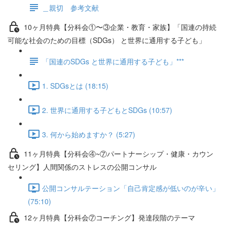
＿親切 参考文献
10ヶ月特典【分科会①〜③企業・教育・家族】「国連の持続
可能な社会のための目標（SDGs） と世界に通用する子ども」
「国連のSDGs と世界に通用する子ども」***
1. SDGsとは (18:15)
2. 世界に通用する子どもとSDGs (10:57)
3. 何から始めますか？ (5:27)
11ヶ月特典【分科会④~⑦パートナーシップ・健康・カウン
セリング】人間関係のストレスの公開コンサル
公開コンサルテーション「自己肯定感が低いのが辛い」
(75:10)
12ヶ月特典【分科会⑦コーチング】発達段階のテーマ