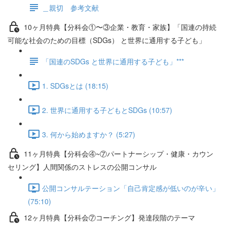
＿親切 参考文献
10ヶ月特典【分科会①〜③企業・教育・家族】「国連の持続
可能な社会のための目標（SDGs） と世界に通用する子ども」
「国連のSDGs と世界に通用する子ども」***
1. SDGsとは (18:15)
2. 世界に通用する子どもとSDGs (10:57)
3. 何から始めますか？ (5:27)
11ヶ月特典【分科会④~⑦パートナーシップ・健康・カウン
セリング】人間関係のストレスの公開コンサル
公開コンサルテーション「自己肯定感が低いのが辛い」
(75:10)
12ヶ月特典【分科会⑦コーチング】発達段階のテーマ