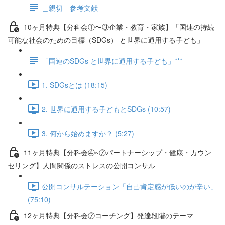
＿親切 参考文献
10ヶ月特典【分科会①〜③企業・教育・家族】「国連の持続
可能な社会のための目標（SDGs） と世界に通用する子ども」
「国連のSDGs と世界に通用する子ども」***
1. SDGsとは (18:15)
2. 世界に通用する子どもとSDGs (10:57)
3. 何から始めますか？ (5:27)
11ヶ月特典【分科会④~⑦パートナーシップ・健康・カウン
セリング】人間関係のストレスの公開コンサル
公開コンサルテーション「自己肯定感が低いのが辛い」
(75:10)
12ヶ月特典【分科会⑦コーチング】発達段階のテーマ