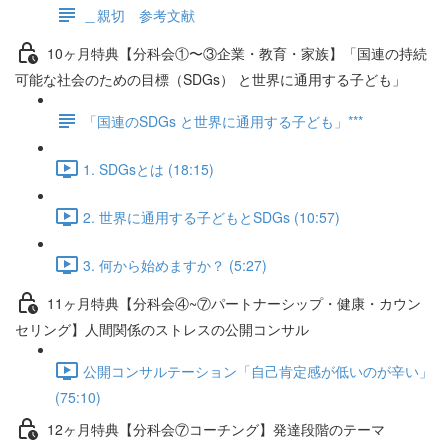
＿親切 参考文献
10ヶ月特典【分科会①〜③企業・教育・家族】「国連の持続
可能な社会のための目標（SDGs） と世界に通用する子ども」
「国連のSDGs と世界に通用する子ども」***
1. SDGsとは (18:15)
2. 世界に通用する子どもとSDGs (10:57)
3. 何から始めますか？ (5:27)
11ヶ月特典【分科会④~⑦パートナーシップ・健康・カウン
セリング】人間関係のストレスの公開コンサル
公開コンサルテーション「自己肯定感が低いのが辛い」
(75:10)
12ヶ月特典【分科会⑦コーチング】発達段階のテーマ