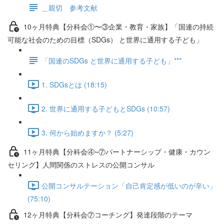
＿親切 参考文献
10ヶ月特典【分科会①〜③企業・教育・家族】「国連の持続
可能な社会のための目標（SDGs） と世界に通用する子ども」
「国連のSDGs と世界に通用する子ども」***
1. SDGsとは (18:15)
2. 世界に通用する子どもとSDGs (10:57)
3. 何から始めますか？ (5:27)
11ヶ月特典【分科会④~⑦パートナーシップ・健康・カウン
セリング】人間関係のストレスの公開コンサル
公開コンサルテーション「自己肯定感が低いのが辛い」
(75:10)
12ヶ月特典【分科会⑦コーチング】発達段階のテーマ