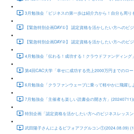
3月勉強会「ビジネスの第一歩は紹介力から！自分も周りも豊か
【緊急特別企画DAY①】 認定資格を活かしたい方へのビジネスグル
【緊急特別企画DAY②】 認定資格を活かしたい方へのビジネスグル
4月勉強会「伝わる！成功する！クラウドファンディング」(2024
第4回CAC大学「幸せに成功する売上2000万円までのロードマップ
6月勉強会「クラファンウェーブに乗って軽やかに飛躍しよう！ CA
7月勉強会「主催者も楽しい読書会の開き方」(20240711)白方
特別企画「認定資格を活かしたい方へのビジネスレッスン」武田陽子さ
武田陽子さんによるビフォアフグルコン①(2024.08.09) (12