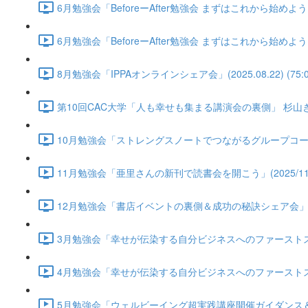
6月勉強会「BeforeーAfter勉強会 まずはこれから始めよう！自
6月勉強会「BeforeーAfter勉強会 まずはこれから始めよう！自
8月勉強会「IPPAオンラインシェア会」(2025.08.22) (75:0
第10回CAC大学「人も幸せも集まる講演会の裏側」 杉山きえさん(2
10月勉強会「ストレングスノートでつながるグループコーチングの始
11月勉強会「亜里さんの新刊で読書会を開こう」(2025/11/21)
12月勉強会「書店イベントの裏側＆成功の秘訣シェア会」(2025/1
3月勉強会「幸せが伝染する自分ビジネスへのファーストステップ」(2
4月勉強会「幸せが伝染する自分ビジネスへのファーストステップ第2
5月勉強会「ウェルビーイング超実践講座開催ガイダンス＆アイデア