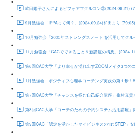
武田陽子さんによるビフォアフグルコン②(2024.08.21) (74
9月勉強会「IPPAって何？」(2024.09.24)和田まり (79:05
10月勉強会「2025年ストレングスノート を活用してグループコ
11月勉強会「CACでできること＆新講座の構想」(2024.11.2
第6回CAC大学「より幸せが溢れ出すZOOMメイク3つのコツ」黒田
1月勉強会「ポジティブ心理学コーチング実践の第１歩！WBウィール
第7回CAC大学「チャンスを掴む自己紹介講座」峯村真貴さん(2025
第8回CAC大学「コーチのための予約システム活用講座」阿部博子さん
第9回CAC「認定を活かしたマイビジネスの1st STEP」安藤智絵さん