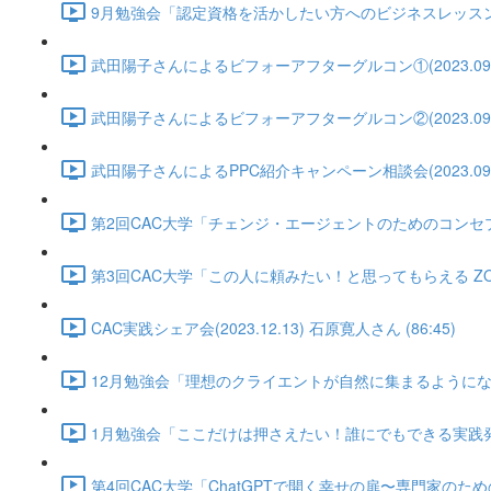
9月勉強会「認定資格を活かしたい方へのビジネスレッスン②」武田陽
武田陽子さんによるビフォーアフターグルコン①(2023.09.10) 
武田陽子さんによるビフォーアフターグルコン②(2023.09.17) 
武田陽子さんによるPPC紹介キャンペーン相談会(2023.09.25)
第2回CAC大学「チェンジ・エージェントのためのコンセプトづくり講
第3回CAC大学「この人に頼みたい！と思ってもらえる ZOOM背
CAC実践シェア会(2023.12.13) 石原寛人さん (86:45)
12月勉強会「理想のクライエントが自然に集まるようになる方法」(2
1月勉強会「ここだけは押さえたい！誰にでもできる実践発表のやり方
第4回CAC大学「ChatGPTで開く幸せの扉〜専門家のためのガイド