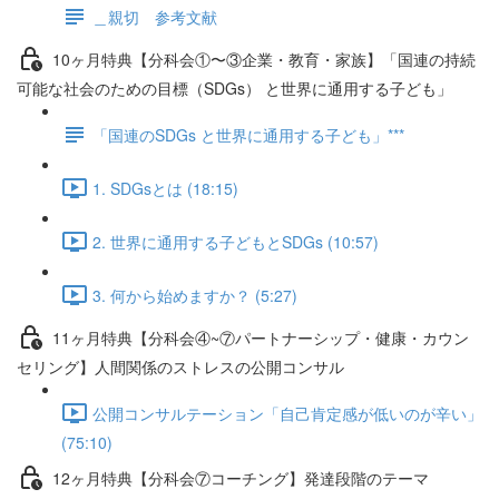
＿親切 参考文献
10ヶ月特典【分科会①〜③企業・教育・家族】「国連の持続
可能な社会のための目標（SDGs） と世界に通用する子ども」
「国連のSDGs と世界に通用する子ども」***
1. SDGsとは (18:15)
2. 世界に通用する子どもとSDGs (10:57)
3. 何から始めますか？ (5:27)
11ヶ月特典【分科会④~⑦パートナーシップ・健康・カウン
セリング】人間関係のストレスの公開コンサル
公開コンサルテーション「自己肯定感が低いのが辛い」
(75:10)
12ヶ月特典【分科会⑦コーチング】発達段階のテーマ