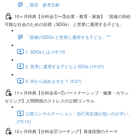
＿親切 参考文献
10ヶ月特典【分科会①〜③企業・教育・家族】「国連の持続
可能な社会のための目標（SDGs） と世界に通用する子ども」
「国連のSDGs と世界に通用する子ども」***
1. SDGsとは (18:15)
2. 世界に通用する子どもとSDGs (10:57)
3. 何から始めますか？ (5:27)
11ヶ月特典【分科会④~⑦パートナーシップ・健康・カウン
セリング】人間関係のストレスの公開コンサル
公開コンサルテーション「自己肯定感が低いのが辛い」
(75:10)
12ヶ月特典【分科会⑦コーチング】発達段階のテーマ