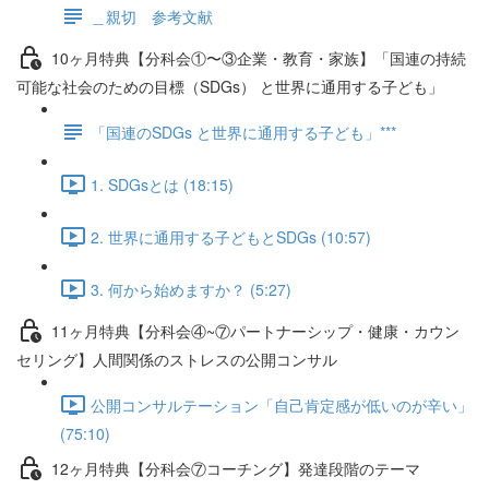
＿親切 参考文献
10ヶ月特典【分科会①〜③企業・教育・家族】「国連の持続
可能な社会のための目標（SDGs） と世界に通用する子ども」
「国連のSDGs と世界に通用する子ども」***
1. SDGsとは (18:15)
2. 世界に通用する子どもとSDGs (10:57)
3. 何から始めますか？ (5:27)
11ヶ月特典【分科会④~⑦パートナーシップ・健康・カウン
セリング】人間関係のストレスの公開コンサル
公開コンサルテーション「自己肯定感が低いのが辛い」
(75:10)
12ヶ月特典【分科会⑦コーチング】発達段階のテーマ