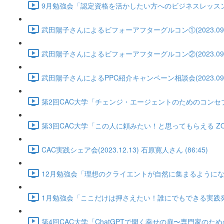
9月勉強会「認定資格を活かしたい方へのビジネスレッスン②」武田陽
武田陽子さんによるビフォーアフターグルコン①(2023.09.10) 
武田陽子さんによるビフォーアフターグルコン②(2023.09.17) 
武田陽子さんによるPPC紹介キャンペーン相談会(2023.09.25)
第2回CAC大学「チェンジ・エージェントのためのコンセプトづくり講
第3回CAC大学「この人に頼みたい！と思ってもらえる ZOOM背
CAC実践シェア会(2023.12.13) 石原寛人さん (86:45)
12月勉強会「理想のクライエントが自然に集まるようになる方法」(2
1月勉強会「ここだけは押さえたい！誰にでもできる実践発表のやり方
第4回CAC大学「ChatGPTで開く幸せの扉〜専門家のためのガイド