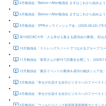
6月勉強会「BeforeーAfter勉強会 まずはこれから始めよう！自
6月勉強会「BeforeーAfter勉強会 まずはこれから始めよう！自
8月勉強会「IPPAオンラインシェア会」(2025.08.22) (75:0
第10回CAC大学「人も幸せも集まる講演会の裏側」 杉山きえさん(2
10月勉強会「ストレングスノートでつながるグループコーチングの始
11月勉強会「亜里さんの新刊で読書会を開こう」(2025/11/21)
12月勉強会「書店イベントの裏側＆成功の秘訣シェア会」(2025/1
3月勉強会「幸せが伝染する自分ビジネスへのファーストステップ」(2
4月勉強会「幸せが伝染する自分ビジネスへのファーストステップ第2
5月勉強会「ウェルビーイング超実践講座開催ガイダンス＆アイデア