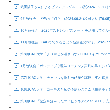
武田陽子さんによるビフォアフグルコン②(2024.08.21) (74
9月勉強会「IPPAって何？」(2024.09.24)和田まり (79:05
10月勉強会「2025年ストレングスノート を活用してグループコ
11月勉強会「CACでできること＆新講座の構想」(2024.11.2
第6回CAC大学「より幸せが溢れ出すZOOMメイク3つのコツ」黒田
1月勉強会「ポジティブ心理学コーチング実践の第１歩！WBウィール
第7回CAC大学「チャンスを掴む自己紹介講座」峯村真貴さん(2025
第8回CAC大学「コーチのための予約システム活用講座」阿部博子さん
第9回CAC「認定を活かしたマイビジネスの1st STEP」安藤智絵さん