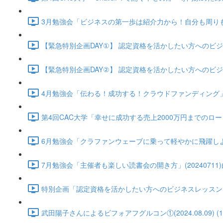
3月勉強会「ビジネスの第一歩は紹介力から！自分も周りも豊か
【緊急特別企画DAY①】 認定資格を活かしたい方へのビジネスグル
【緊急特別企画DAY②】 認定資格を活かしたい方へのビジネスグル
4月勉強会「伝わる！成功する！クラウドファンディング」(2024
第4回CAC大学「幸せに成功する売上2000万円までのロードマップ
6月勉強会「クラファンウェーブに乗って軽やかに飛躍しよう！ CA
7月勉強会「主催者も楽しい読書会の開き方」(20240711)白方
特別企画「認定資格を活かしたい方へのビジネスレッスン」武田陽子さ
武田陽子さんによるビフォアフグルコン①(2024.08.09) (12