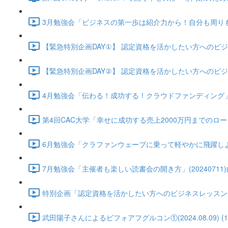
3月勉強会「ビジネスの第一歩は紹介力から！自分も周りも豊か
【緊急特別企画DAY①】 認定資格を活かしたい方へのビジネスグル
【緊急特別企画DAY②】 認定資格を活かしたい方へのビジネスグル
4月勉強会「伝わる！成功する！クラウドファンディング」(2024
第4回CAC大学「幸せに成功する売上2000万円までのロードマップ
6月勉強会「クラファンウェーブに乗って軽やかに飛躍しよう！ CA
7月勉強会「主催者も楽しい読書会の開き方」(20240711)白方
特別企画「認定資格を活かしたい方へのビジネスレッスン」武田陽子さ
武田陽子さんによるビフォアフグルコン①(2024.08.09) (12