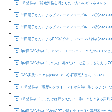
9月勉強会「認定資格を活かしたい方へのビジネスレッスン②」武田陽
武田陽子さんによるビフォーアフターグルコン①(2023.09.10) 
武田陽子さんによるビフォーアフターグルコン②(2023.09.17) 
武田陽子さんによるPPC紹介キャンペーン相談会(2023.09.25)
第2回CAC大学「チェンジ・エージェントのためのコンセプトづくり講
第3回CAC大学「この人に頼みたい！と思ってもらえる ZOOM背
CAC実践シェア会(2023.12.13) 石原寛人さん (86:45)
12月勉強会「理想のクライエントが自然に集まるようになる方法」(2
1月勉強会「ここだけは押さえたい！誰にでもできる実践発表のやり方
第4回CAC大学「ChatGPTで開く幸せの扉〜専門家のためのガイド