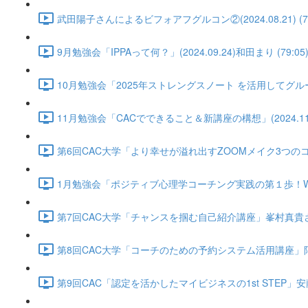
武田陽子さんによるビフォアフグルコン②(2024.08.21) (74
9月勉強会「IPPAって何？」(2024.09.24)和田まり (79:05
10月勉強会「2025年ストレングスノート を活用してグループコ
11月勉強会「CACでできること＆新講座の構想」(2024.11.2
第6回CAC大学「より幸せが溢れ出すZOOMメイク3つのコツ」黒田
1月勉強会「ポジティブ心理学コーチング実践の第１歩！WBウィール
第7回CAC大学「チャンスを掴む自己紹介講座」峯村真貴さん(2025
第8回CAC大学「コーチのための予約システム活用講座」阿部博子さん
第9回CAC「認定を活かしたマイビジネスの1st STEP」安藤智絵さん