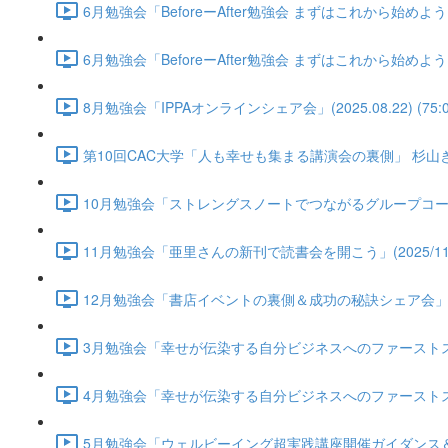
6月勉強会「BeforeーAfter勉強会 まずはこれから始めよう！自
6月勉強会「BeforeーAfter勉強会 まずはこれから始めよう！自
8月勉強会「IPPAオンラインシェア会」(2025.08.22) (75:0
第10回CAC大学「人も幸せも集まる講演会の裏側」 杉山きえさん(2
10月勉強会「ストレングスノートでつながるグループコーチングの始
11月勉強会「亜里さんの新刊で読書会を開こう」(2025/11/21)
12月勉強会「書店イベントの裏側＆成功の秘訣シェア会」(2025/1
3月勉強会「幸せが伝染する自分ビジネスへのファーストステップ」(2
4月勉強会「幸せが伝染する自分ビジネスへのファーストステップ第2
5月勉強会「ウェルビーイング超実践講座開催ガイダンス＆アイデア