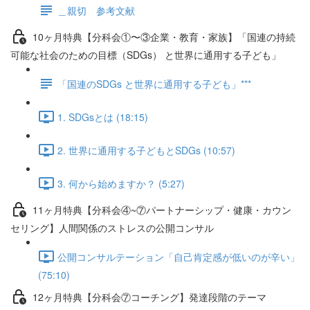
＿親切 参考文献
10ヶ月特典【分科会①〜③企業・教育・家族】「国連の持続
可能な社会のための目標（SDGs） と世界に通用する子ども」
「国連のSDGs と世界に通用する子ども」***
1. SDGsとは (18:15)
2. 世界に通用する子どもとSDGs (10:57)
3. 何から始めますか？ (5:27)
11ヶ月特典【分科会④~⑦パートナーシップ・健康・カウン
セリング】人間関係のストレスの公開コンサル
公開コンサルテーション「自己肯定感が低いのが辛い」
(75:10)
12ヶ月特典【分科会⑦コーチング】発達段階のテーマ