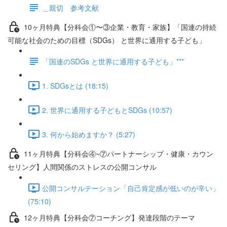
＿親切 参考文献
10ヶ月特典【分科会①〜③企業・教育・家族】「国連の持続
可能な社会のための目標（SDGs） と世界に通用する子ども」
「国連のSDGs と世界に通用する子ども」***
1. SDGsとは (18:15)
2. 世界に通用する子どもとSDGs (10:57)
3. 何から始めますか？ (5:27)
11ヶ月特典【分科会④~⑦パートナーシップ・健康・カウン
セリング】人間関係のストレスの公開コンサル
公開コンサルテーション「自己肯定感が低いのが辛い」
(75:10)
12ヶ月特典【分科会⑦コーチング】発達段階のテーマ