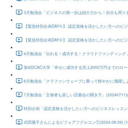
3月勉強会「ビジネスの第一歩は紹介力から！自分も周りも豊か
【緊急特別企画DAY①】 認定資格を活かしたい方へのビジネスグル
【緊急特別企画DAY②】 認定資格を活かしたい方へのビジネスグル
4月勉強会「伝わる！成功する！クラウドファンディング」(2024
第4回CAC大学「幸せに成功する売上2000万円までのロードマップ
6月勉強会「クラファンウェーブに乗って軽やかに飛躍しよう！ CA
7月勉強会「主催者も楽しい読書会の開き方」(20240711)白方
特別企画「認定資格を活かしたい方へのビジネスレッスン」武田陽子さ
武田陽子さんによるビフォアフグルコン①(2024.08.09) (12