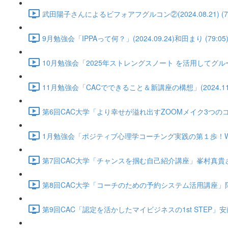
武田陽子さんによるビフォアフグルコン②(2024.08.21) (74
9月勉強会「IPPAって何？」(2024.09.24)和田まり (79:05
10月勉強会「2025年ストレングスノート を活用してグループコ
11月勉強会「CACでできること＆新講座の構想」(2024.11.2
第6回CAC大学「より幸せが溢れ出すZOOMメイク3つのコツ」黒田
1月勉強会「ポジティブ心理学コーチング実践の第１歩！WBウィール
第7回CAC大学「チャンスを掴む自己紹介講座」峯村真貴さん(2025
第8回CAC大学「コーチのための予約システム活用講座」阿部博子さん
第9回CAC「認定を活かしたマイビジネスの1st STEP」安藤智絵さん