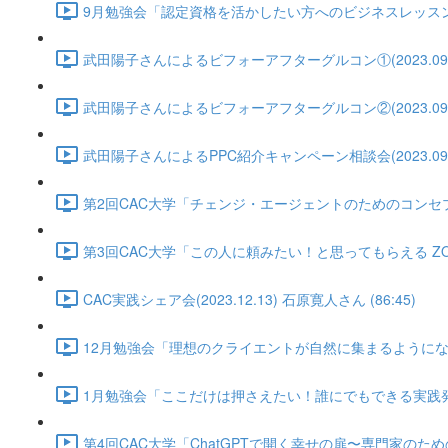
9月勉強会「認定資格を活かしたい方へのビジネスレッスン②」武田陽
武田陽子さんによるビフォーアフターグルコン①(2023.09.10) 
武田陽子さんによるビフォーアフターグルコン②(2023.09.17) 
武田陽子さんによるPPC紹介キャンペーン相談会(2023.09.25)
第2回CAC大学「チェンジ・エージェントのためのコンセプトづくり講
第3回CAC大学「この人に頼みたい！と思ってもらえる ZOOM背
CAC実践シェア会(2023.12.13) 石原寛人さん (86:45)
12月勉強会「理想のクライエントが自然に集まるようになる方法」(2
1月勉強会「ここだけは押さえたい！誰にでもできる実践発表のやり方
第4回CAC大学「ChatGPTで開く幸せの扉〜専門家のためのガイド