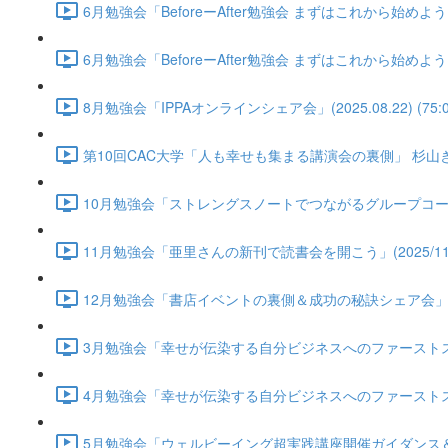
6月勉強会「BeforeーAfter勉強会 まずはこれから始めよう！自
6月勉強会「BeforeーAfter勉強会 まずはこれから始めよう！自
8月勉強会「IPPAオンラインシェア会」(2025.08.22) (75:0
第10回CAC大学「人も幸せも集まる講演会の裏側」 杉山きえさん(2
10月勉強会「ストレングスノートでつながるグループコーチングの始
11月勉強会「亜里さんの新刊で読書会を開こう」(2025/11/21)
12月勉強会「書店イベントの裏側＆成功の秘訣シェア会」(2025/1
3月勉強会「幸せが伝染する自分ビジネスへのファーストステップ」(2
4月勉強会「幸せが伝染する自分ビジネスへのファーストステップ第2
5月勉強会「ウェルビーイング超実践講座開催ガイダンス＆アイデア