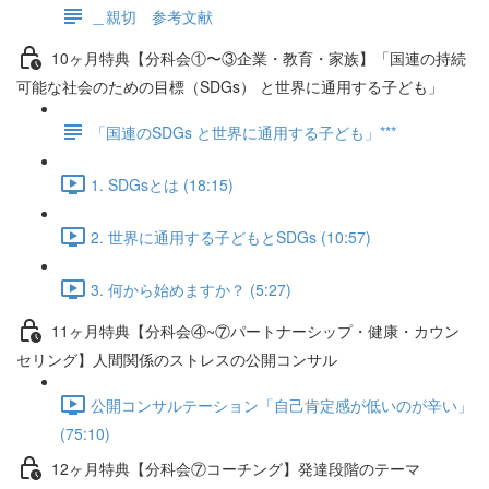
＿親切 参考文献
10ヶ月特典【分科会①〜③企業・教育・家族】「国連の持続
可能な社会のための目標（SDGs） と世界に通用する子ども」
「国連のSDGs と世界に通用する子ども」***
1. SDGsとは (18:15)
2. 世界に通用する子どもとSDGs (10:57)
3. 何から始めますか？ (5:27)
11ヶ月特典【分科会④~⑦パートナーシップ・健康・カウン
セリング】人間関係のストレスの公開コンサル
公開コンサルテーション「自己肯定感が低いのが辛い」
(75:10)
12ヶ月特典【分科会⑦コーチング】発達段階のテーマ