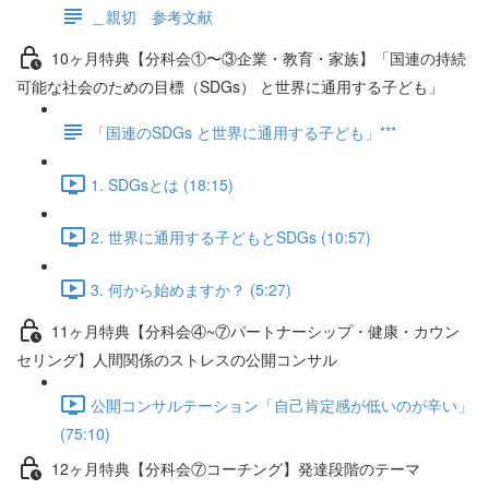
＿親切 参考文献
10ヶ月特典【分科会①〜③企業・教育・家族】「国連の持続
可能な社会のための目標（SDGs） と世界に通用する子ども」
「国連のSDGs と世界に通用する子ども」***
1. SDGsとは (18:15)
2. 世界に通用する子どもとSDGs (10:57)
3. 何から始めますか？ (5:27)
11ヶ月特典【分科会④~⑦パートナーシップ・健康・カウン
セリング】人間関係のストレスの公開コンサル
公開コンサルテーション「自己肯定感が低いのが辛い」
(75:10)
12ヶ月特典【分科会⑦コーチング】発達段階のテーマ