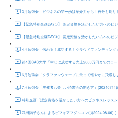
3月勉強会「ビジネスの第一歩は紹介力から！自分も周りも豊か
【緊急特別企画DAY①】 認定資格を活かしたい方へのビジネスグル
【緊急特別企画DAY②】 認定資格を活かしたい方へのビジネスグル
4月勉強会「伝わる！成功する！クラウドファンディング」(2024
第4回CAC大学「幸せに成功する売上2000万円までのロードマップ
6月勉強会「クラファンウェーブに乗って軽やかに飛躍しよう！ CA
7月勉強会「主催者も楽しい読書会の開き方」(20240711)白方
特別企画「認定資格を活かしたい方へのビジネスレッスン」武田陽子さ
武田陽子さんによるビフォアフグルコン①(2024.08.09) (12