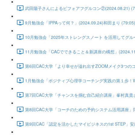
武田陽子さんによるビフォアフグルコン②(2024.08.21) (74
9月勉強会「IPPAって何？」(2024.09.24)和田まり (79:05
10月勉強会「2025年ストレングスノート を活用してグループコ
11月勉強会「CACでできること＆新講座の構想」(2024.11.2
第6回CAC大学「より幸せが溢れ出すZOOMメイク3つのコツ」黒田
1月勉強会「ポジティブ心理学コーチング実践の第１歩！WBウィール
第7回CAC大学「チャンスを掴む自己紹介講座」峯村真貴さん(2025
第8回CAC大学「コーチのための予約システム活用講座」阿部博子さん
第9回CAC「認定を活かしたマイビジネスの1st STEP」安藤智絵さん