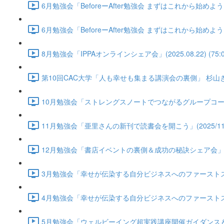
6月勉強会「BeforeーAfter勉強会 まずはこれから始めよう！自
6月勉強会「BeforeーAfter勉強会 まずはこれから始めよう！自
8月勉強会「IPPAオンラインシェア会」(2025.08.22) (75:0
第10回CAC大学「人も幸せも集まる講演会の裏側」 杉山きえさん(2
10月勉強会「ストレングスノートでつながるグループコーチングの始
11月勉強会「亜里さんの新刊で読書会を開こう」(2025/11/21)
12月勉強会「書店イベントの裏側＆成功の秘訣シェア会」(2025/1
3月勉強会「幸せが伝染する自分ビジネスへのファーストステップ」(2
4月勉強会「幸せが伝染する自分ビジネスへのファーストステップ第2
5月勉強会「ウェルビーイング超実践講座開催ガイダンス＆アイデア