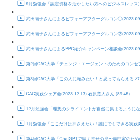
9月勉強会「認定資格を活かしたい方へのビジネスレッスン②」武田陽
武田陽子さんによるビフォーアフターグルコン①(2023.09.10) 
武田陽子さんによるビフォーアフターグルコン②(2023.09.17) 
武田陽子さんによるPPC紹介キャンペーン相談会(2023.09.25)
第2回CAC大学「チェンジ・エージェントのためのコンセプトづくり講
第3回CAC大学「この人に頼みたい！と思ってもらえる ZOOM背
CAC実践シェア会(2023.12.13) 石原寛人さん (86:45)
12月勉強会「理想のクライエントが自然に集まるようになる方法」(2
1月勉強会「ここだけは押さえたい！誰にでもできる実践発表のやり方
第4回CAC大学「ChatGPTで開く幸せの扉〜専門家のためのガイド