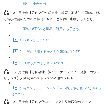
＿親切 参考文献
10ヶ月特典【分科会①〜③企業・教育・家族】「国連の持続
可能な社会のための目標（SDGs） と世界に通用する子ども」
「国連のSDGs と世界に通用する子ども」***
1. SDGsとは (18:15)
2. 世界に通用する子どもとSDGs (10:57)
3. 何から始めますか？ (5:27)
11ヶ月特典【分科会④~⑦パートナーシップ・健康・カウン
セリング】人間関係のストレスの公開コンサル
公開コンサルテーション「自己肯定感が低いのが辛い」
(75:10)
12ヶ月特典【分科会⑦コーチング】発達段階のテーマ